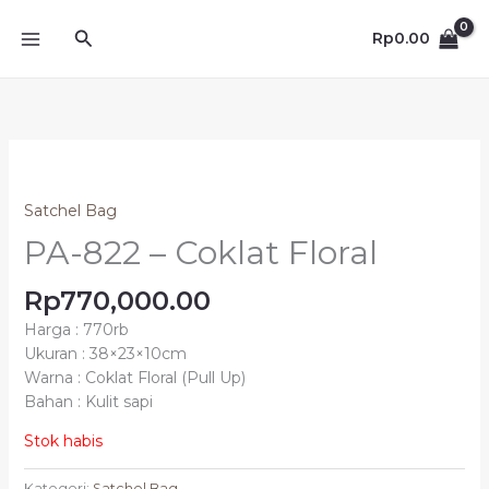
Lewati
Cari
ke
Rp
0.00
konten
Satchel Bag
PA-822 – Coklat Floral
Rp
770,000.00
Harga : 770rb
Ukuran : 38×23×10cm
Warna : Coklat Floral (Pull Up)
Bahan : Kulit sapi
Stok habis
Kategori:
Satchel Bag