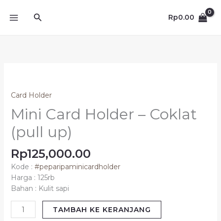
Lewati
Cari
ke
Rp
0.00
konten
Kuantitas
Mini
Card
Card Holder
Holder
Mini Card Holder – Coklat
-
Coklat
(pull up)
(pull
up)
Rp
125,000.00
Kode :
#peparipaminicardholder
Harga : 125rb
Bahan : Kulit sapi
TAMBAH KE KERANJANG