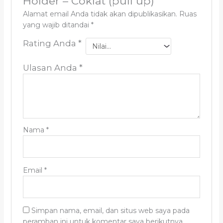
Holder – Coklat (pull up)”
Alamat email Anda tidak akan dipublikasikan.
Ruas
yang wajib ditandai
*
Rating Anda
*
Ulasan Anda
*
Nama
*
Email
*
Simpan nama, email, dan situs web saya pada
peramban ini untuk komentar saya berikutnya.