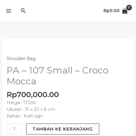
Lewati
Cari
ke
Rp
0.00
konten
Kuantitas
PA
-
Shoulder Bag
107
PA – 107 Small – Croco
Small
-
Mocca
Croco
Mocca
Rp
700,000.00
Harga : 700rb
Ukuran : 31 x 20 x 8 cm
Bahan : Kulit sapi
TAMBAH KE KERANJANG