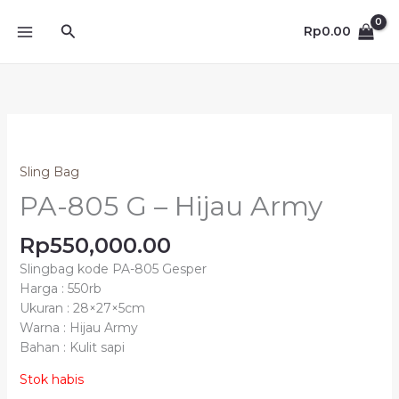
Lewati
Cari
ke
Rp
0.00
konten
Sling Bag
PA-805 G – Hijau Army
Rp
550,000.00
Slingbag kode PA-805 Gesper
Harga : 550rb
Ukuran : 28×27×5cm
Warna : Hijau Army
Bahan : Kulit sapi
Stok habis