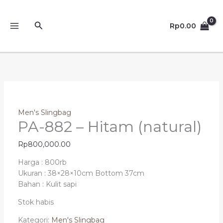
Lewati
ke
Cari
Rp
0.00
konten
Men's Slingbag
PA-882 – Hitam (natural)
Rp
800,000.00
Harga : 800rb
Ukuran : 38×28×10cm Bottom 37cm
Bahan : Kulit sapi
Stok habis
Kategori:
Men's Slingbag