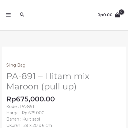
Lewati
ke
Cari
Rp
0.00
konten
Sling Bag
PA-891 – Hitam mix
Maroon (pull up)
Rp
675,000.00
Kode : PA-891
Harga : Rp.675.000
Bahan : Kulit sapi
Ukuran : 29 x 20 x 6 cm