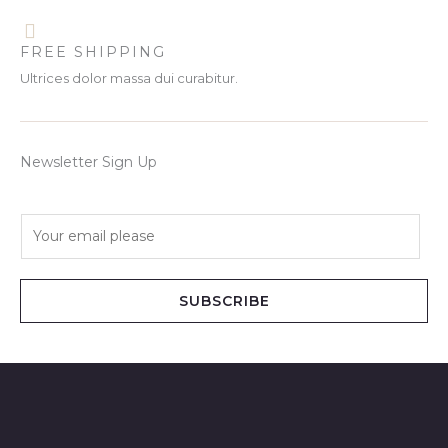
FREE SHIPPING
Ultrices dolor massa dui curabitur.
Newsletter Sign Up
E
m
a
i
SUBSCRIBE
l
*