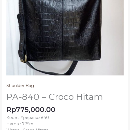
Shoulder Bag
PA-840 – Croco Hitam
Rp
775,000.00
Kode : #peparipa840
Harga : 775rb